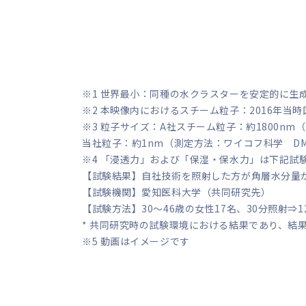
※1 世界最小：同種の水クラスターを安定的に生
※2 本映像内におけるスチーム粒子：2016年当
※3 粒子サイズ：A社スチーム粒子：約1800n
当社粒子：約1nm（測定方法：ワイコフ科学 D
※4 「浸透力」および「保湿・保水力」は下記試
【試験結果】自社技術を照射した方が角層水分量
【試験機関】愛知医科大学（共同研究先）
【試験方法】30～46歳の女性17名、30分照射⇒1
* 共同研究時の試験環境における結果であり、結
※5 動画はイメージです