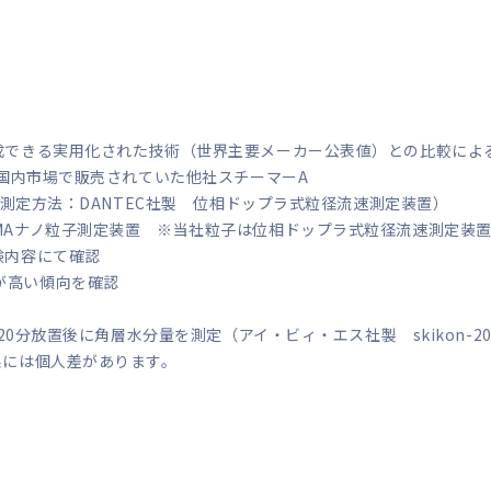
成できる実用化された技術（世界主要メーカー公表値）との比較による（
時国内市場で販売されていた他社スチーマーA
m（測定方法：DANTEC社製 位相ドップラ式粒径流速測定装置）
MAナノ粒子測定装置 ※当社粒子は位相ドップラ式粒径流速測定装
験内容にて確認
が高い傾向を確認
20分放置後に角層水分量を測定（アイ・ビィ・エス社製 skikon-20
果には個人差があります。