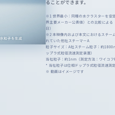
ることができます。
※1 世界最小：同種の水クラスターを安
界主要メーカー公表値）との比較による（ス
日）
※2 本映像内および本文におけるスチー
れていた他社スチーマーA
粒子サイズ：A社スチーム粒子：約1800
ップラ式粒径流速測定装置）
当社粒子：約1nm（測定方法：ワイコフ
* 当社粒子は位相ドップラ式粒径流速測
※ 動画はイメージです