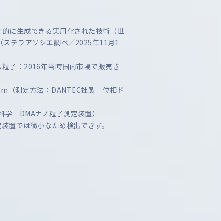
定的に生成できる実用化された技術（世
テラアソシエ調べ／2025年11月1
ム粒子：2016年当時国内市場で販売さ
nm（測定方法：DANTEC社製 位相ド
科学 DMAナノ粒子測定装置）
定装置では微小なため検出できず。