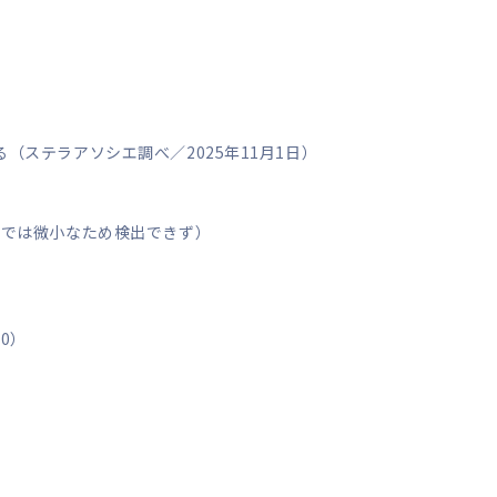
ステラアソシエ調べ／2025年11月1日）
置では微小なため検出できず）
0）